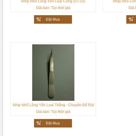
Nhíp Nhổ Lông Yến Loại Cong (ST-15)
Nhíp Nhổ Lôn
Giá bán: Tùy thời giá
Giá 
Đặt Mua
Nhíp Nhổ Lông Yến Loại Thẳng - Chuyên Để Rút
Lông Tổ Yến (4-SA)
Giá bán: Tùy thời giá
Đặt Mua